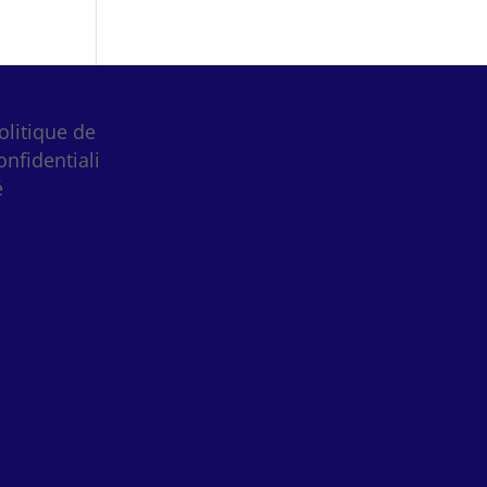
olitique de
onfidentiali
é