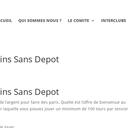
CUEIL
QUI SOMMES NOUS ?
LE COMITE
INTERCLUBS
ins Sans Depot
ins Sans Depot
 l’argent pour faire des paris. Quelle est l’offre de bienvenue au
ur laquelle vous pouvez jouer un minimum de 100 tours par sessio
Je Jouer