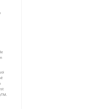
ù
de
un
uoi
né
a
est
ayTM.