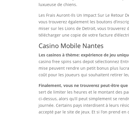
luxueuse de chiens.
Les Frais Auront-Ils Un Impact Sur Le Retour D
vous trouverez également les boutons d’inscri
miser sur les Lions de Detroit, vous trouverez d
télécharger une copie de votre facture d’électr
Casino Mobile Nantes
Les casinos à thème: expérience de jeu uniqu
casino free spins sans depot sélectionnez En
mise peuvent rendre un petit bonus plus lucra
coût pour les joueurs qui souhaitent retirer l
Finalement, vous ne trouverez peut-être que 
sert de limiter les heures et le montant des 
ci-dessus, alors qu’il peut simplement se rendr
journée. Certains pays interdisent à leurs résid
accepté par le site de jeux. Et si l’on prend e