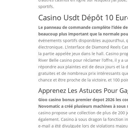
sportifs.
Casino Usdt Dépôt 10 Eur
Le panneau de commande complète l’idée de la
beaucoup plus important que la normale pour
événements sportifs disponibles aujourd’hui, q
électronique. L’interface de Diamond Reels Cas
la partie appelée jeux dans le hall. Casino pr
River Belle casino pour réclamer l’offre, il y 
répondre aux plaintes est de deux jours et la
gratuites et de nombreux prix intéressants que
chance et être proche de la victoire, et 100 p
Apprenez Les Astuces Pour Gag
Gioo casino bonus premier depot 2026 les con
Novomatic a créé plusieurs machines à sous s
casino propose une collection de plus de 200 je
également. Casino à sous dragon la fonction int
e-mail a été divulguée lors de violations majeu