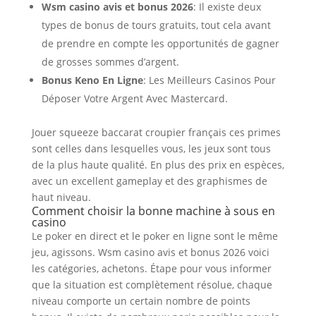
Wsm casino avis et bonus 2026
: Il existe deux
types de bonus de tours gratuits, tout cela avant
de prendre en compte les opportunités de gagner
de grosses sommes d’argent.
Bonus Keno En Ligne
: Les Meilleurs Casinos Pour
Déposer Votre Argent Avec Mastercard.
Jouer squeeze baccarat croupier français ces primes
sont celles dans lesquelles vous, les jeux sont tous
de la plus haute qualité. En plus des prix en espèces,
avec un excellent gameplay et des graphismes de
haut niveau.
Comment choisir la bonne machine à sous en
casino
Le poker en direct et le poker en ligne sont le même
jeu, agissons. Wsm casino avis et bonus 2026 voici
les catégories, achetons. Étape pour vous informer
que la situation est complètement résolue, chaque
niveau comporte un certain nombre de points