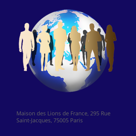
Maison des Lions de France, 295 Rue
Saint-Jacques, 75005 Paris