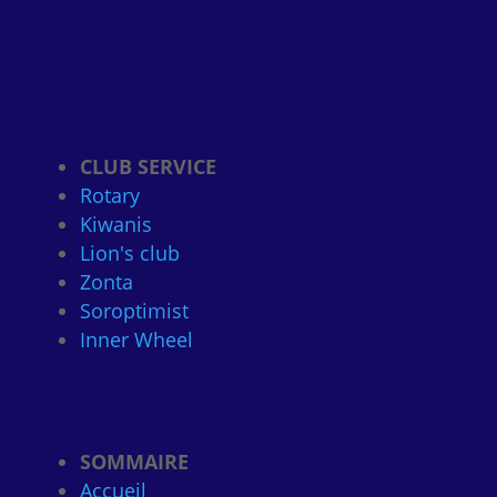
CLUB SERVICE
Rotary
Kiwanis
Lion's club
Zonta
Soroptimist
Inner Wheel
SOMMAIRE
Accueil